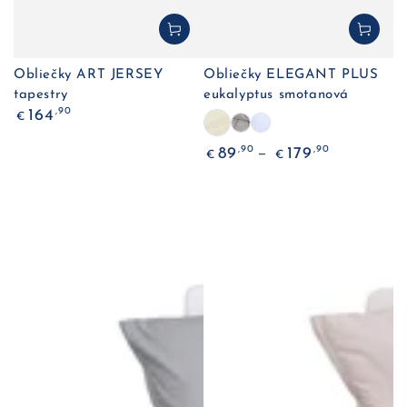
Obliečky ART JERSEY
Obliečky ELEGANT PLUS
tapestry
eukalyptus smotanová
Bežná
,90
164
€
cena
Bežná
,90
,90
89
179
€
€
cena