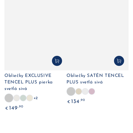
Obliečky EXCLUSIVE
Obliečky SATÉN TENCEL
TENCEL PLUS pierka
PLUS svetlá sivá
svetlá sivá
+2
Bežná
,90
134
€
cena
Bežná
,90
149
€
cena