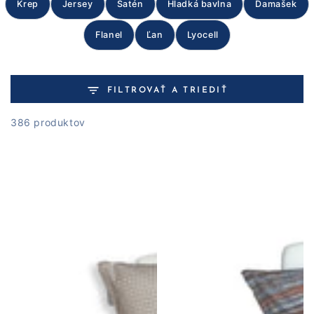
Krep
Jersey
Satén
Hladká bavlna
Damašek
Flanel
Ľan
Lyocell
FILTROVAŤ A TRIEDIŤ
386 produktov