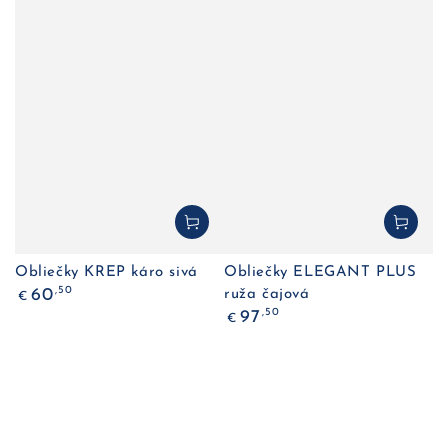
Obliečky KREP káro sivá
Obliečky ELEGANT PLUS
Bežná
,50
60
ruža čajová
€
cena
Bežná
,50
97
€
cena