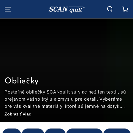
PRESKOČIŤ NA
Košík
OBSAH
Zbierka:
Obliečky
Posteľné obliečky SCANquilt sú viac než len textil, sú
prejavom vášho štýlu a zmyslu pre detail. Vyberáme
pre vás kvalitné materiály, ktoré sú jemné na dotyk,...
Zobraziť viac